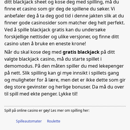
ditt blackjack sheet og kose deg med spilling, må du
finne et casino som gir deg de spillene du søker. Vi
anbefaler deg å ta deg god tid i denne jakten slik at du
finner gode casinosider som matcher deg helt perfekt.
Ved å spille blackjack gratis kan du undersøke
forskjellige nettisder og ulike versjoner, og finne ditt
casino uten å bruke en eneste krone!
Når du skal kose deg med
gratis blackjack
på ditt
valgte blackjack casino, må du starte spillet i
demomodus. På den måten spiller du med lekepenger
på nett. Slik spilling kan gi mye innsikt i spillets gang
og muligheter for å lære, men det er ikke dette som gir
deg store gevinster og herlige bonuser. Da må du over
til spill med ekte penger. Lykke til!
Spill på online casino er gøy! Les mer om spilling her:
Spilleautomater
Roulette