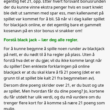
egentlig het 21, opp. Etter hvert forsvant bonusrunden
der du kunne vinne ekstra penger hvis en svart knekt
ble delt ut sammen med spar ess, men kallenavnet på
spillet var kommet for å bli. Så når vi i dag kaller spillet
for blackjack online, er det egentlig bare et gammelt
kosenavn på en stor bonus vi snakker om!
Forstå black jack – lær deg alle regler.
For å kunne begynne å spille noen runder av blackjack
på nett, er du nødt til å ha regler på plass. Uten å
forstå hva det er du gjør, vil du ikke komme langt når
du spiller! Den enkleste forklaringen på online
blackjack er at du skal klare å få 21 poeng (det er en
grunn til at spillet ble kalt 21 fra begynnelsen av).
Dersom dine poeng skrider over 21, er du bust og ute
av spillet. Men hvordan får du dine poeng? Jo, kortene
du får utdelt har ulik verdi, og du må vurdere om du
trenger flere kort for å komme så nære 21 poeng som
mulig.