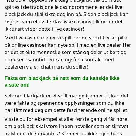
spiltes i de tradisjonelle casinorommene, er det live
blackjack du skal sikte deg inn på. Siden blackjack kan
regnes som et av de klassiske casinospillene, er det
ikke rart vi ser dette i live casinoer!
Med live casino mener vi spill der du som liker å spille
på online casinoer kan nyte spill med en live dealer. Her
er det et ekte menneske som står og deler ut kort og
bonuser i sanntid. Du kan også ha kontakt med
dealeren via en chat mens du spiller!
Fakta om blackjack på nett som du kanskje ikke
visste om!
Selv om blackjack er et spill mange kjenner til, kan det
være fakta og spennende opplysninger som du ikke
har fått med deg om dette fascinerende online spillet.
Visste du for eksempel at aller første gang vi får høre
om blackjack skal være i noen noveller som er skrevet
av Miguel de Cervantes? Kjenner du ikke igjen hans