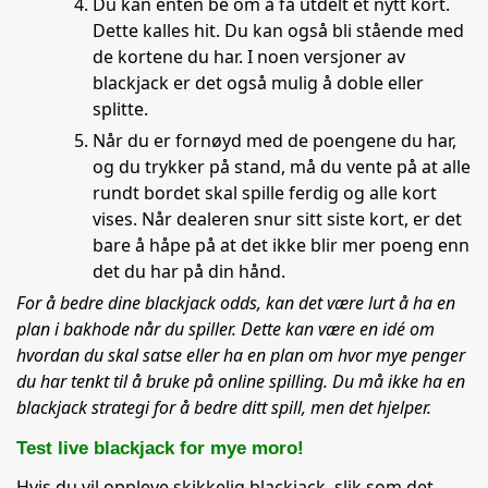
Du kan enten be om å få utdelt et nytt kort.
Dette kalles hit. Du kan også bli stående med
de kortene du har. I noen versjoner av
blackjack er det også mulig å doble eller
splitte.
Når du er fornøyd med de poengene du har,
og du trykker på stand, må du vente på at alle
rundt bordet skal spille ferdig og alle kort
vises. Når dealeren snur sitt siste kort, er det
bare å håpe på at det ikke blir mer poeng enn
det du har på din hånd.
For å bedre dine blackjack odds, kan det være lurt å ha en
plan i bakhode når du spiller. Dette kan være en idé om
hvordan du skal satse eller ha en plan om hvor mye penger
du har tenkt til å bruke på online spilling. Du må ikke ha en
blackjack strategi for å bedre ditt spill, men det hjelper.
Test live blackjack for mye moro!
Hvis du vil oppleve skikkelig blackjack, slik som det